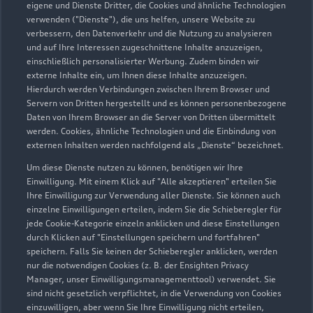
eigene und Dienste Dritter, die Cookies und ähnliche Technologien
verwenden ("Dienste"), die uns helfen, unsere Website zu
Audi Zentrum Siegen
verbessern, den Datenverkehr und die Nutzung zu analysieren
und auf Ihre Interessen zugeschnittene Inhalte anzuzeigen,
Autoverkauf
Servicepartner
einschließlich personalisierter Werbung. Zudem binden wir
externe Inhalte ein, um Ihnen diese Inhalte anzuzeigen.
Audi Gebrauchtwagen :plus
e-tron
Service R8
Hierdurch werden Verbindungen zwischen Ihrem Browser und
Audi on Demand
Servern von Dritten hergestellt und es können personenbezogene
Daten von Ihrem Browser an die Server von Dritten übermittelt
werden. Cookies, ähnliche Technologien und die Einbindung von
externen Inhalten werden nachfolgend als „Dienste“ bezeichnet.
Um diese Dienste nutzen zu können, benötigen wir Ihre
Einwilligung. Mit einem Klick auf "Alle akzeptieren" erteilen Sie
Ihre Einwilligung zur Verwendung aller Dienste. Sie können auch
einzelne Einwilligungen erteilen, indem Sie die Schieberegler für
jede Cookie-Kategorie einzeln anklicken und diese Einstellungen
durch Klicken auf "Einstellungen speichern und fortfahren"
speichern. Falls Sie keinen der Schieberegler anklicken, werden
nur die notwendigen Cookies (z. B. der Ensighten Privacy
Manager, unser Einwilligungsmanagementtool) verwendet. Sie
sind nicht gesetzlich verpflichtet, in die Verwendung von Cookies
einzuwilligen, aber wenn Sie Ihre Einwilligung nicht erteilen,