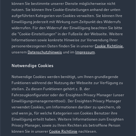
Leimbachstraße 165
können Sie bestimmte unserer Dienste möglicherweise nicht
57074 Siegen
nutzen. Sie können Ihre Cookie-Einstellungen anhand der unten
aufgeführten Kategorien von Cookies verwalten. Sie können Ihre
Einwilligung jederzeit mit Wirkung zum Zeitpunkt des Widerrufs
0271 234460
widerrufen. Für den Widerruf der Einwilligung beachten Sie bitte
die "Cookie-Einstellungen" in der Fußzeile der Webseite. Weitere
info@audi-zentrum-siegen.de
Informationen sowie konkrete Hinweise zur Verwendung Ihrer
personenbezogenen Daten finden Sie in unserer
Cookie Richtlinie
,
unserem
Datenschutzhinweis
und im
Impressum
.
Kontaktdaten herunterladen
Notwendige Cookies
Notwendige Cookies werden benötigt, um Ihnen grundlegende
Öffnungszeiten
Funktionen während der Nutzung der Webseite zur Verfügung zu
stellen. Zu diesen Funktionen gehört z. B. der
Fahrzeugkonfigurator oder der Ensighten Privacy Manager (unser
Einwilligungsmanagementtool). Der Ensighten Privacy Manager
Verkauf
verwendet Cookies, um Informationen darüber zu speichern, ob
Geschlossen
,
öffnet am
Montag 08:00
und wenn ja, für welche Kategorien von Cookies Benutzer ihre
Einwilligung erteilt haben. Weitere Informationen zum Ensighten
Privacy Manager, sowie zu Ihren Rechten als betroffene Person
Service
können Sie in unserer
Cookie Richtlinie
nachlesen.