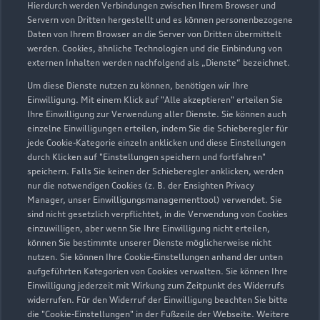
Hierdurch werden Verbindungen zwischen Ihrem Browser und
Servern von Dritten hergestellt und es können personenbezogene
Daten von Ihrem Browser an die Server von Dritten übermittelt
werden. Cookies, ähnliche Technologien und die Einbindung von
externen Inhalten werden nachfolgend als „Dienste“ bezeichnet.
Um diese Dienste nutzen zu können, benötigen wir Ihre
Einwilligung. Mit einem Klick auf "Alle akzeptieren" erteilen Sie
Ihre Einwilligung zur Verwendung aller Dienste. Sie können auch
Audi Pflegemitteltasche
einzelne Einwilligungen erteilen, indem Sie die Schieberegler für
jede Cookie-Kategorie einzeln anklicken und diese Einstellungen
Sommer
durch Klicken auf "Einstellungen speichern und fortfahren"
speichern. Falls Sie keinen der Schieberegler anklicken, werden
Damit Ihr Audi auch im Sommer glänzt: die
nur die notwendigen Cookies (z. B. der Ensighten Privacy
passende Pflege in einer Tasche.
Manager, unser Einwilligungsmanagementtool) verwendet. Sie
sind nicht gesetzlich verpflichtet, in die Verwendung von Cookies
Zur Audi Shopping World
einzuwilligen, aber wenn Sie Ihre Einwilligung nicht erteilen,
können Sie bestimmte unserer Dienste möglicherweise nicht
nutzen. Sie können Ihre Cookie-Einstellungen anhand der unten
aufgeführten Kategorien von Cookies verwalten. Sie können Ihre
Einwilligung jederzeit mit Wirkung zum Zeitpunkt des Widerrufs
widerrufen. Für den Widerruf der Einwilligung beachten Sie bitte
die "Cookie-Einstellungen" in der Fußzeile der Webseite. Weitere