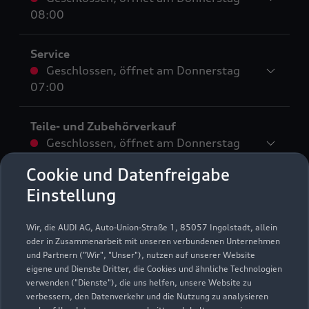
08:00
Service
Geschlossen
,
öffnet am
Donnerstag
07:00
Teile- und Zubehörverkauf
Geschlossen
,
öffnet am
Donnerstag
07:00
Cookie und Datenfreigabe
Einstellung
Schautag
Geschlossen
,
öffnet am
Sonntag 11:00
Wir, die AUDI AG, Auto-Union-Straße 1, 85057 Ingolstadt, allein
oder in Zusammenarbeit mit unseren verbundenen Unternehmen
und Partnern ("Wir", "Unser"), nutzen auf unserer Website
eigene und Dienste Dritter, die Cookies und ähnliche Technologien
verwenden ("Dienste"), die uns helfen, unsere Website zu
verbessern, den Datenverkehr und die Nutzung zu analysieren