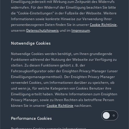
Einwilligung jederzeit mit Wirkung zum Zeitpunkt des Widerrufs
widerrufen. Für den Widerruf der Einwilligung beachten Sie bitte
die "Cookie-Einstellungen" in der Fußzeile der Webseite. Weitere
Informationen sowie konkrete Hinweise zur Verwendung Ihrer
Zu den Rädern
personenbezogenen Daten finden Sie in unserer
Cookie Richtlinie
,
unserem
Datenschutzhinweis
und im
Impressum
.
Notwendige Cookies
Zurück nach oben
Notwendige Cookies werden benötigt, um Ihnen grundlegende
Funktionen während der Nutzung der Webseite zur Verfügung zu
Modelle
stellen. Zu diesen Funktionen gehört z. B. der
Fahrzeugkonfigurator oder der Ensighten Privacy Manager (unser
Einwilligungsmanagementtool). Der Ensighten Privacy Manager
Kaufen & leasen
Alle Modelle
verwendet Cookies, um Informationen darüber zu speichern, ob
und wenn ja, für welche Kategorien von Cookies Benutzer ihre
Modelle vergleichen
Einwilligung erteilt haben. Weitere Informationen zum Ensighten
Service & Zubehör
Neuwagensuche
Privacy Manager, sowie zu Ihren Rechten als betroffene Person
Elektromodelle
können Sie in unserer
Cookie Richtlinie
nachlesen.
Gebrauchtwagensuche
Support
Saisonale Angebote
Plug-in-Hybride
Performance Cookies
Gebrauchtwagen
Audi Services
Über Audi
Performance Cookies sammeln Informationen