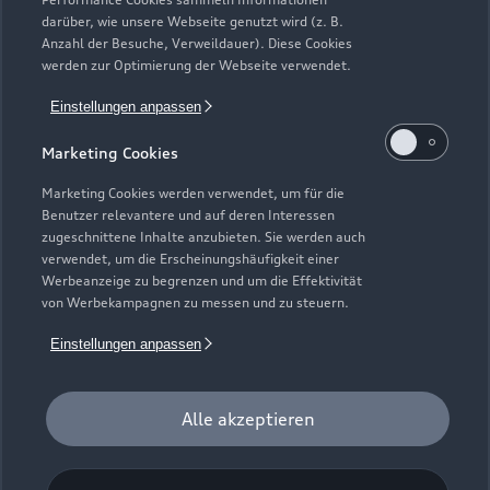
Kundenservice
Finanzierung
darüber, wie unsere Webseite genutzt wird (z. B.
Garantie
Anzahl der Besuche, Verweildauer). Diese Cookies
Händlersuche
Aktionen & Angebote
werden zur Optimierung der Webseite verwendet.
Unternehmen
Audi digital services
Audi Code
Geschäftskunden
Einstellungen anpassen
Karriere
myAudi
Häufige Fragen (FAQ)
Marketing Cookies
Investor Relations
© 2026 AUDI AG. Alle Rechte vorbehalten
Audi Online Beratung
Marketing Cookies werden verwendet, um für die
Presse & Media Center
Benutzer relevantere und auf deren Interessen
Impressum
Rechtliches
Hinweisgebersystem
Online-Terminvereinbarung
zugeschnittene Inhalte anzubieten. Sie werden auch
Datenschutz
Datenschutzinformation
Cookie-Einstellungen
verwendet, um die Erscheinungshäufigkeit einer
Servicekontakt
Cookie-Richtlinie
Barrierefreiheit
Werbeanzeige zu begrenzen und um die Effektivität
Audi erleben
von Werbekampagnen zu messen und zu steuern.
Digital Services Act
EU Data Act
Bordbuch & Bedienungsanleitungen
Newsletter
Einstellungen anpassen
Verträge kündigen
1
Aktive Lizenz für Audi connect Notruf & Service ist
Alle akzeptieren
Voraussetzung.
2
Pflichtausstattung für neue Fahrzeugmodelle seit 31.03.2018