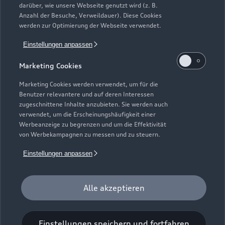
Impressum
Rechtliches
Hinweisgebersystem
Online-Terminvereinbarung
darüber, wie unsere Webseite genutzt wird (z. B.
Datenschutz
Datenschutzinformation
Cookie-Einstellungen
Anzahl der Besuche, Verweildauer). Diese Cookies
Servicekontakt
werden zur Optimierung der Webseite verwendet.
Cookie-Richtlinie
Barrierefreiheit
Audi erleben
Digital Services Act
EU Data Act
Bordbuch & Bedienungsanleitungen
Einstellungen anpassen
Newsletter
Verträge kündigen
Marketing Cookies
1
Versicherungsleistungen werden durch den Audi
Marketing Cookies werden verwendet, um für die
VersicherungsService, Zweigniederlassung der Volkswagen
Benutzer relevantere und auf deren Interessen
zugeschnittene Inhalte anzubieten. Sie werden auch
Versicherungsdienst GmbH, Gifhorner Str. 57, 38112
verwendet, um die Erscheinungshäufigkeit einer
Braunschweig, vermittelt und von der Volkswagen
Werbeanzeige zu begrenzen und um die Effektivität
Autoversicherung AG, Gifhorner Str. 57, 38112 Braunschweig,
von Werbekampagnen zu messen und zu steuern.
als Risikoträger erbracht. Gültig für Privatkunden und
Einstellungen anpassen
gewerbliche Einzelabnehmer, die einen Pkw (ohne Vermietung)
zulassen. In Kombination mit Leasing nur für Privatkunden
erhältlich. Maßgeblich sind die Versicherungsbedingungen und
Alle akzeptieren
Zusatzvereinbarungen der Volkswagen Autoversicherung AG.
2
Ein Service der AUTOHAUSEN® AG, In der Spöck 4, 77656
Einstellungen speichern und fortfahren
Offenburg in Kooperation mit unseren Audi Partnern.