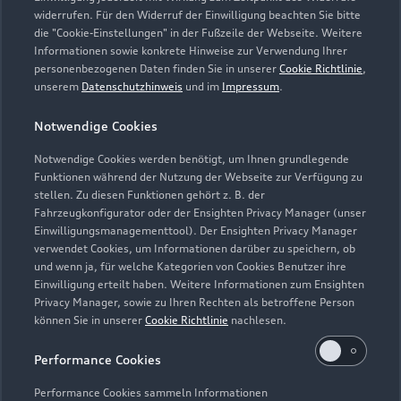
Modelle
widerrufen. Für den Widerruf der Einwilligung beachten Sie bitte
die "Cookie-Einstellungen" in der Fußzeile der Webseite. Weitere
Informationen sowie konkrete Hinweise zur Verwendung Ihrer
Kaufen & leasen
personenbezogenen Daten finden Sie in unserer
Cookie Richtlinie
,
Alle Modelle
unserem
Datenschutzhinweis
und im
Impressum
.
Modelle vergleichen
Service & Zubehör
Neuwagensuche
Notwendige Cookies
Elektromodelle
Notwendige Cookies werden benötigt, um Ihnen grundlegende
Gebrauchtwagensuche
Support
Saisonale Angebote
Funktionen während der Nutzung der Webseite zur Verfügung zu
Plug-in-Hybride
stellen. Zu diesen Funktionen gehört z. B. der
Gebrauchtwagen
Audi Services
Fahrzeugkonfigurator oder der Ensighten Privacy Manager (unser
Über Audi
Kundenservice
Einwilligungsmanagementtool). Der Ensighten Privacy Manager
Finanzierung
Garantie
verwendet Cookies, um Informationen darüber zu speichern, ob
Händlersuche
und wenn ja, für welche Kategorien von Cookies Benutzer ihre
Aktionen & Angebote
Unternehmen
Audi digital services
Einwilligung erteilt haben. Weitere Informationen zum Ensighten
Audi Code
Privacy Manager, sowie zu Ihren Rechten als betroffene Person
Geschäftskunden
Karriere
myAudi
können Sie in unserer
Cookie Richtlinie
nachlesen.
Häufige Fragen (FAQ)
Investor Relations
Performance Cookies
© 2026 AUDI AG. Alle Rechte vorbehalten
Audi Online Beratung
Presse & Media Center
Performance Cookies sammeln Informationen