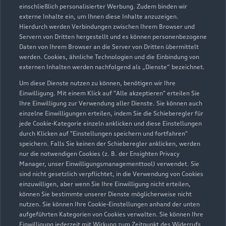
einschließlich personalisierter Werbung. Zudem binden wir
externe Inhalte ein, um Ihnen diese Inhalte anzuzeigen.
Verkauf
Hierdurch werden Verbindungen zwischen Ihrem Browser und
Schließt bald
18:00
Servern von Dritten hergestellt und es können personenbezogene
Daten von Ihrem Browser an die Server von Dritten übermittelt
werden. Cookies, ähnliche Technologien und die Einbindung von
Service
externen Inhalten werden nachfolgend als „Dienste“ bezeichnet.
Schließt bald
18:00
Um diese Dienste nutzen zu können, benötigen wir Ihre
Einwilligung. Mit einem Klick auf "Alle akzeptieren" erteilen Sie
Ihre Einwilligung zur Verwendung aller Dienste. Sie können auch
Teile- und Zubehörverkauf
einzelne Einwilligungen erteilen, indem Sie die Schieberegler für
Schließt bald
17:30
jede Cookie-Kategorie einzeln anklicken und diese Einstellungen
durch Klicken auf "Einstellungen speichern und fortfahren"
speichern. Falls Sie keinen der Schieberegler anklicken, werden
Schautag
nur die notwendigen Cookies (z. B. der Ensighten Privacy
Geschlossen
,
öffnet am
Sonntag 11:00
Manager, unser Einwilligungsmanagementtool) verwendet. Sie
sind nicht gesetzlich verpflichtet, in die Verwendung von Cookies
einzuwilligen, aber wenn Sie Ihre Einwilligung nicht erteilen,
können Sie bestimmte unserer Dienste möglicherweise nicht
nutzen. Sie können Ihre Cookie-Einstellungen anhand der unten
Zurück nach oben
aufgeführten Kategorien von Cookies verwalten. Sie können Ihre
Einwilligung jederzeit mit Wirkung zum Zeitpunkt des Widerrufs